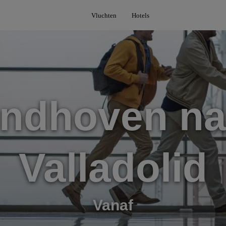
Vluchten
Hotels
indhoven na
Valladolid
Vanaf