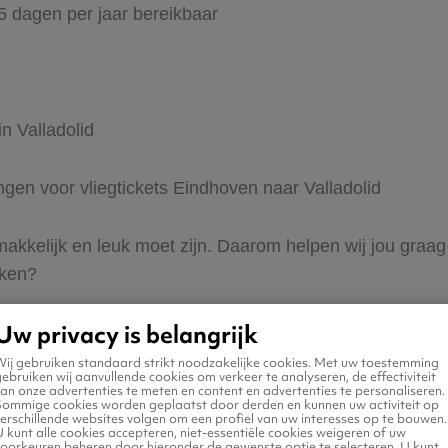
65 dagen per jaar bereikbaar
n Valladolid
ingen voor vliegtickets Eindhoven naar Valladolid
 makkelijk en leuk moet zijn. Daarom helpen wij jou graa
eken?
Uw privacy is belangrijk
Wij gebruiken standaard strikt noodzakelijke cookies. Met uw toestemming
ebruiken wij aanvullende cookies om verkeer te analyseren, de effectiviteit
an onze advertenties te meten en content en advertenties te personaliseren.
Sommige cookies worden geplaatst door derden en kunnen uw activiteit op
erschillende websites volgen om een profiel van uw interesses op te bouwen.
 naar Valladolid
 kunt alle cookies accepteren, niet-essentiële cookies weigeren of uw
voorkeuren beheren door hieronder de gewenste optie te selecteren. U kunt