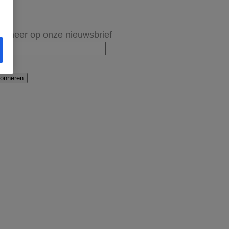
onneer op onze nieuwsbrief
onneren