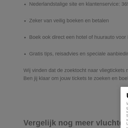
Nederlandstalige site en klantenservice: 3
Zeker van veilig boeken en betalen
Boek ook direct een hotel of huurauto voor i
Gratis tips, reisadvies en speciale aanbied
Wij vinden dat de zoektocht naar vliegtickets
Ben jij klaar om jouw tickets te zoeken en bo
g
v
v
Vergelijk nog meer vluchten
U