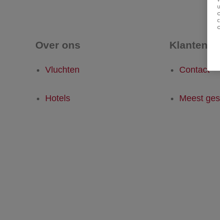
u
Over ons
Klantense
Vluchten
Contact
Hotels
Meest ges