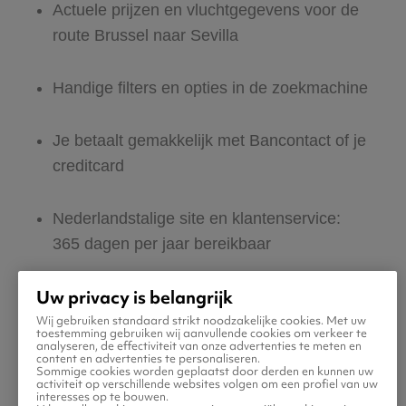
Actuele prijzen en vluchtgegevens voor de
route Brussel naar Sevilla
Handige filters en opties in de zoekmachine
Je betaalt gemakkelijk met Bancontact of je
creditcard
Nederlandstalige site en klantenservice:
365 dagen per jaar bereikbaar
Uw privacy is belangrijk
Zeker van veilig boeken en betalen
Wij gebruiken standaard strikt noodzakelijke cookies. Met uw
toestemming gebruiken wij aanvullende cookies om verkeer te
analyseren, de effectiviteit van onze advertenties te meten en
Boek ook direct een hotel of huurauto voor
content en advertenties te personaliseren.
Sommige cookies worden geplaatst door derden en kunnen uw
in Sevilla
activiteit op verschillende websites volgen om een profiel van uw
interesses op te bouwen.