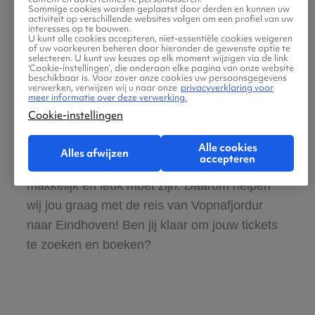
Sommige cookies worden geplaatst door derden en kunnen uw
activiteit op verschillende websites volgen om een profiel van uw
Boek ook direct een hotel of huurauto voor
interesses op te bouwen.
U kunt alle cookies accepteren, niet-essentiële cookies weigeren
in Eindhoven
of uw voorkeuren beheren door hieronder de gewenste optie te
selecteren. U kunt uw keuzes op elk moment wijzigen via de link
‘Cookie-instellingen’, die onderaan elke pagina van onze website
beschikbaar is. Voor zover onze cookies uw persoonsgegevens
Gratis tips, reisadvies en speciale
verwerken, verwijzen wij u naar onze
privacyverklaring voor
meer informatie over deze verwerking.
aanbiedingen voor vliegtickets Vopnafjordur
Cookie-instellingen
naar Eindhoven
Alle cookies
Alles afwijzen
accepteren
Wij vinden dat de zoektocht naar vliegtickets
makkelijk en leuk moet zijn. Daarom helpen
wij jou graag met de reis van Vopnafjordur
naar Eindhoven! Ben jij klaar om jouw tickets
te zoeken en boeken?