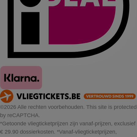
©2026 Alle rechten voorbehouden. This site is protected
by reCAPTCHA.
*Getoonde vliegticketprijzen zijn vanaf-prijzen, exclusief
€ 29.90 dossierkosten.
*Vanaf-vliegticketprijzen,