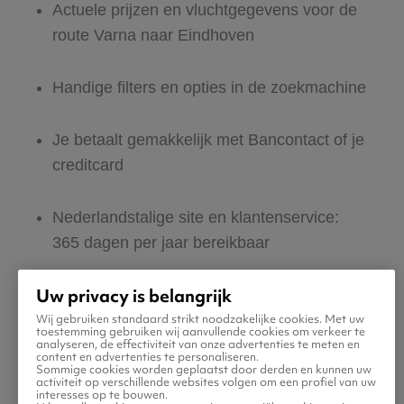
Actuele prijzen en vluchtgegevens voor de
route Varna naar Eindhoven
Handige filters en opties in de zoekmachine
Je betaalt gemakkelijk met Bancontact of je
creditcard
Nederlandstalige site en klantenservice:
365 dagen per jaar bereikbaar
Uw privacy is belangrijk
Zeker van veilig boeken en betalen
Wij gebruiken standaard strikt noodzakelijke cookies. Met uw
toestemming gebruiken wij aanvullende cookies om verkeer te
analyseren, de effectiviteit van onze advertenties te meten en
Boek ook direct een hotel of huurauto voor
content en advertenties te personaliseren.
Sommige cookies worden geplaatst door derden en kunnen uw
in Eindhoven
activiteit op verschillende websites volgen om een profiel van uw
interesses op te bouwen.