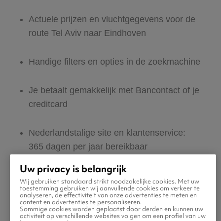
Actuele prijzen en vluchtgegevens voor de
route Tel Aviv naar Eindhoven
Handige filters en opties in de zoekmachine
Je betaalt gemakkelijk met Bancontact of je
creditcard
Nederlandstalige site en klantenservice:
365 dagen per jaar bereikbaar
Uw privacy is belangrijk
Zeker van veilig boeken en betalen
Wij gebruiken standaard strikt noodzakelijke cookies. Met uw
toestemming gebruiken wij aanvullende cookies om verkeer te
analyseren, de effectiviteit van onze advertenties te meten en
content en advertenties te personaliseren.
Boek ook direct een hotel of huurauto voor
Sommige cookies worden geplaatst door derden en kunnen uw
activiteit op verschillende websites volgen om een profiel van uw
in Eindhoven