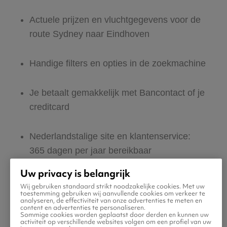
Actuele prijzen en vluchtgegevens voor de
route Sydney naar Eindhoven
Handige filters en opties in de zoekmachine
Je betaalt gemakkelijk met Bancontact of je
creditcard
Nederlandstalige site en klantenservice:
365 dagen per jaar bereikbaar
Uw privacy is belangrijk
Zeker van veilig boeken en betalen
Wij gebruiken standaard strikt noodzakelijke cookies. Met uw
toestemming gebruiken wij aanvullende cookies om verkeer te
analyseren, de effectiviteit van onze advertenties te meten en
content en advertenties te personaliseren.
Boek ook direct een hotel of huurauto voor
Sommige cookies worden geplaatst door derden en kunnen uw
activiteit op verschillende websites volgen om een profiel van uw
in Eindhoven