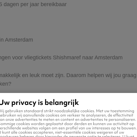
65 dagen per jaar bereikbaar
r in Amsterdam
dingen voor vliegtickets Shishmaref naar Amsterdam
 makkelijk en leuk moet zijn. Daarom helpen wij jou gra
eken?
Uw privacy is belangrijk
Wij gebruiken standaard strikt noodzakelijke cookies. Met uw toestemming
ebruiken wij aanvullende cookies om verkeer te analyseren, de effectiviteit
an onze advertenties te meten en content en advertenties te personaliseren.
Sommige cookies worden geplaatst door derden en kunnen uw activiteit op
erschillende websites volgen om een profiel van uw interesses op te bouwen.
n naar Amsterdam
 kunt alle cookies accepteren, niet-essentiële cookies weigeren of uw
voorkeuren beheren door hieronder de gewenste optie te selecteren. U kunt