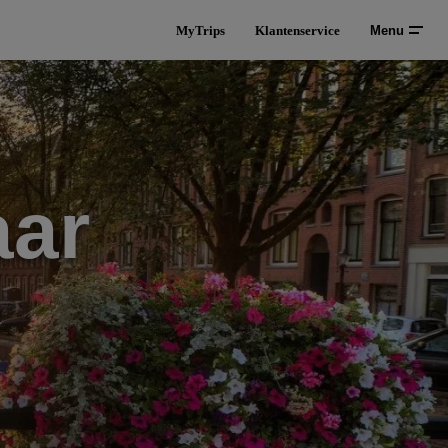
MyTrips
Klantenservice
Menu
aar