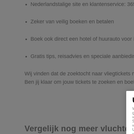
Nederlandstalige site en klantenservice: 3
Zeker van veilig boeken en betalen
Boek ook direct een hotel of huurauto voo
Gratis tips, reisadvies en speciale aanbie
Wij vinden dat de zoektocht naar vliegtickets
Ben jij klaar om jouw tickets te zoeken en bo
g
v
v
Vergelijk nog meer vluchte
U