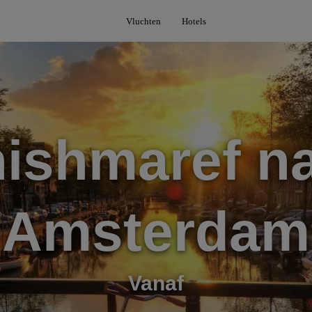
Vluchten
Hotels
ishmaref n
Amsterdam
Vanaf