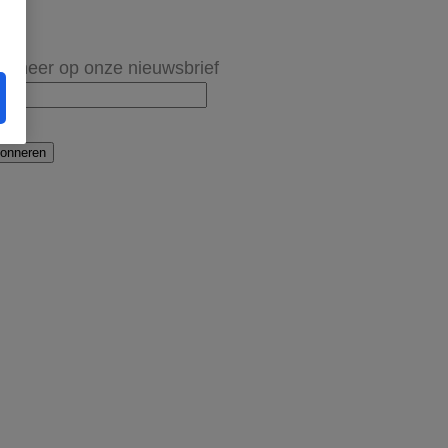
onneer op onze nieuwsbrief
onneren