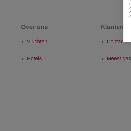
u
Over ons
Klantense
Vluchten
Contact
Hotels
Meest ges