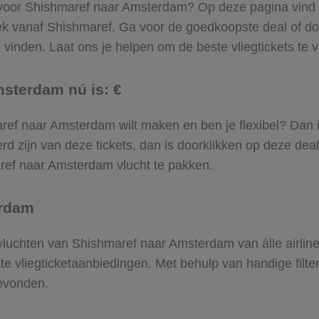
l voor Shishmaref naar Amsterdam? Op deze pagina vind je 
ek vanaf Shishmaref. Ga voor de goedkoopste deal of d
inden. Laat ons je helpen om de beste vliegtickets te vin
msterdam nú is: €
hmaref naar Amsterdam wilt maken en ben je flexibel? Dan 
d zijn van deze tickets, dan is doorklikken op deze deal
maref naar Amsterdam vlucht te pakken.
erdam
e vluchten van Shishmaref naar Amsterdam van álle airlin
ste vliegticketaanbiedingen. Met behulp van handige filte
evonden.