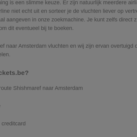
g is een slimme keuze. Er zijn natuurlijk meerdere air
ine niet echt uit en sorteer je de vluchten liever op vert
aal aangeven in onze zoekmachine. Je kunt zelfs direct 
m dit eventueel bij te boeken.
f naar Amsterdam vluchten en wij zijn ervan overtuigd dat
elen.
ckets.be?
e route Shishmaref naar Amsterdam
e
 creditcard