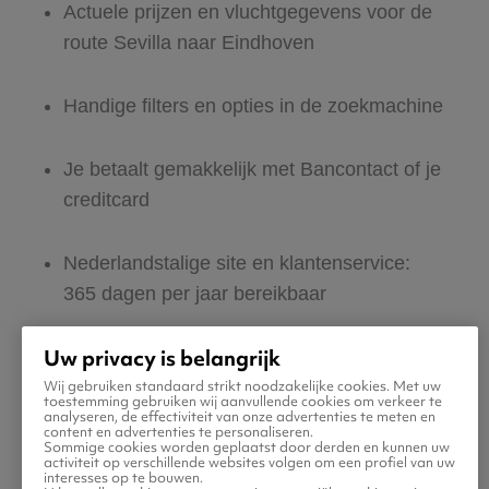
Actuele prijzen en vluchtgegevens voor de
route Sevilla naar Eindhoven
Handige filters en opties in de zoekmachine
Je betaalt gemakkelijk met Bancontact of je
creditcard
Nederlandstalige site en klantenservice:
365 dagen per jaar bereikbaar
Uw privacy is belangrijk
Zeker van veilig boeken en betalen
Wij gebruiken standaard strikt noodzakelijke cookies. Met uw
toestemming gebruiken wij aanvullende cookies om verkeer te
analyseren, de effectiviteit van onze advertenties te meten en
Boek ook direct een hotel of huurauto voor
content en advertenties te personaliseren.
Sommige cookies worden geplaatst door derden en kunnen uw
in Eindhoven
activiteit op verschillende websites volgen om een profiel van uw
interesses op te bouwen.