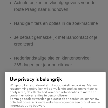
Actuele prijzen en vluchtgegevens voor de
route Praag naar Eindhoven
Handige filters en opties in de zoekmachine
Je betaalt gemakkelijk met Bancontact of je
creditcard
Nederlandstalige site en klantenservice:
365 dagen per jaar bereikbaar
Uw privacy is belangrijk
Zeker van veilig boeken en betalen
Wij gebruiken standaard strikt noodzakelijke cookies. Met uw
toestemming gebruiken wij aanvullende cookies om verkeer te
analyseren, de effectiviteit van onze advertenties te meten en
Boek ook direct een hotel of huurauto voor
content en advertenties te personaliseren.
Sommige cookies worden geplaatst door derden en kunnen uw
in Eindhoven
activiteit op verschillende websites volgen om een profiel van uw
interesses op te bouwen.