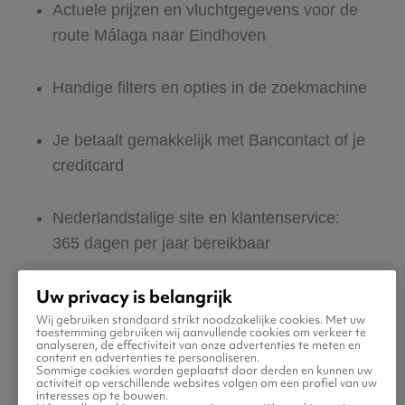
Actuele prijzen en vluchtgegevens voor de
route Málaga naar Eindhoven
Handige filters en opties in de zoekmachine
Je betaalt gemakkelijk met Bancontact of je
creditcard
Nederlandstalige site en klantenservice:
365 dagen per jaar bereikbaar
Uw privacy is belangrijk
Zeker van veilig boeken en betalen
Wij gebruiken standaard strikt noodzakelijke cookies. Met uw
toestemming gebruiken wij aanvullende cookies om verkeer te
analyseren, de effectiviteit van onze advertenties te meten en
Boek ook direct een hotel of huurauto voor
content en advertenties te personaliseren.
Sommige cookies worden geplaatst door derden en kunnen uw
in Eindhoven
activiteit op verschillende websites volgen om een profiel van uw
interesses op te bouwen.