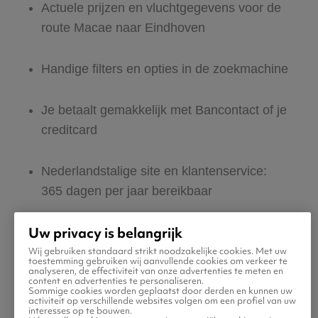
Actuele prijzen en vluchtgegevens voor de
route Macae naar Eindhoven
Handige filters en opties in de zoekmachine
Je betaalt gemakkelijk met Bancontact of je
creditcard
Nederlandstalige site en klantenservice:
365 dagen per jaar bereikbaar
Uw privacy is belangrijk
Zeker van veilig boeken en betalen
Wij gebruiken standaard strikt noodzakelijke cookies. Met uw
toestemming gebruiken wij aanvullende cookies om verkeer te
analyseren, de effectiviteit van onze advertenties te meten en
Boek ook direct een hotel of huurauto voor
content en advertenties te personaliseren.
Sommige cookies worden geplaatst door derden en kunnen uw
in Eindhoven
activiteit op verschillende websites volgen om een profiel van uw
interesses op te bouwen.