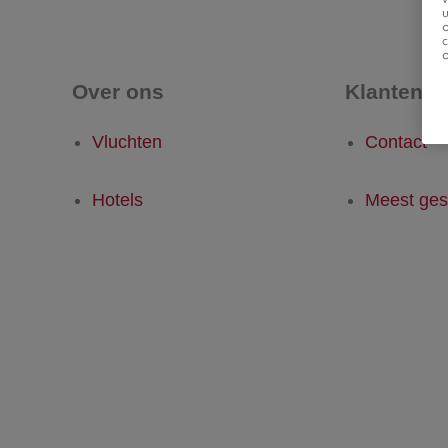
u
Over ons
Klantense
Vluchten
Contact
Hotels
Meest ges