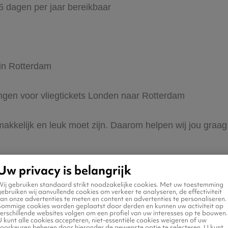
65 dagen per jaar bereikbaar
 in Rotterdam
dingen voor vliegtickets Londen naar Rotterdam
 makkelijk en leuk moet zijn. Daarom helpen wij jou gra
Uw privacy is belangrijk
Wij gebruiken standaard strikt noodzakelijke cookies. Met uw toestemming
ebruiken wij aanvullende cookies om verkeer te analyseren, de effectiviteit
an onze advertenties te meten en content en advertenties te personaliseren.
Sommige cookies worden geplaatst door derden en kunnen uw activiteit op
erschillende websites volgen om een profiel van uw interesses op te bouwen.
n naar Rotterdam
 kunt alle cookies accepteren, niet-essentiële cookies weigeren of uw
voorkeuren beheren door hieronder de gewenste optie te selecteren. U kunt