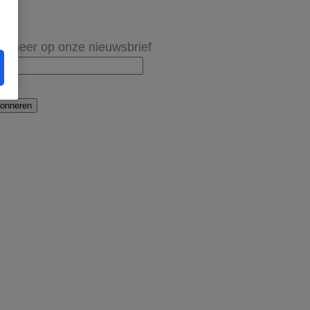
onneer op onze nieuwsbrief
onneren