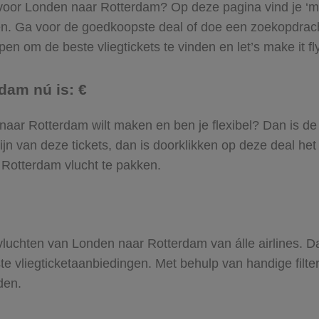
l voor Londen naar Rotterdam? Op deze pagina vind je ‘m!
en. Ga voor de goedkoopste deal of doe een zoekopdrac
en om de beste vliegtickets te vinden en let’s make it fl
dam nú is: €
en naar Rotterdam wilt maken en ben je flexibel? Dan is de
jn van deze tickets, dan is doorklikken op deze deal het
r Rotterdam vlucht te pakken.
e vluchten van Londen naar Rotterdam van álle airlines. D
ste vliegticketaanbiedingen. Met behulp van handige filte
den.