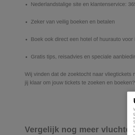
Nederlandstalige site en klantenservice: 3
Zeker van veilig boeken en betalen
Boek ook direct een hotel of huurauto voor
Gratis tips, reisadvies en speciale aanbie
Wij vinden dat de zoektocht naar vliegtickets
jij klaar om jouw tickets te zoeken en boeken?
g
v
v
Vergelijk nog meer vluchte
U