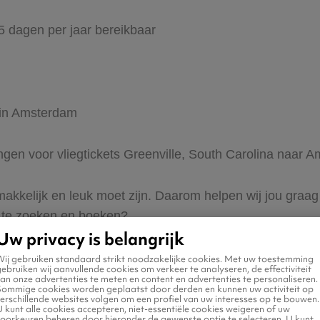
65 dagen per jaar bereikbaar
r in Amsterdam
ingen voor vliegtickets Greenville, South Carolina naar 
 makkelijk en leuk moet zijn. Daarom helpen wij jou graag
s te zoeken en boeken?
Uw privacy is belangrijk
Wij gebruiken standaard strikt noodzakelijke cookies. Met uw toestemming
ebruiken wij aanvullende cookies om verkeer te analyseren, de effectiviteit
an onze advertenties te meten en content en advertenties te personaliseren.
Sommige cookies worden geplaatst door derden en kunnen uw activiteit op
erschillende websites volgen om een profiel van uw interesses op te bouwen.
 kunt alle cookies accepteren, niet-essentiële cookies weigeren of uw
voorkeuren beheren door hieronder de gewenste optie te selecteren. U kunt