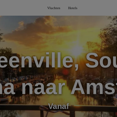
Vluchten
Hotels
eenville, So
na naar Am
Vanaf