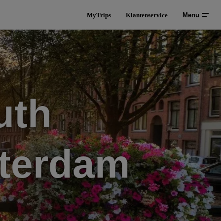
MyTrips
Klantenservice
Menu
uth
sterdam