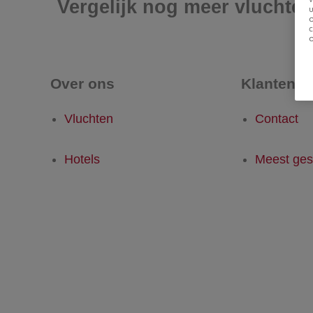
Vergelijk nog meer vluchte
u
Over ons
Klantense
Vluchten
Contact
Hotels
Meest ges