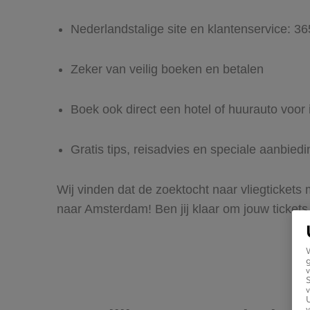
Nederlandstalige site en klantenservice: 3
Zeker van veilig boeken en betalen
Boek ook direct een hotel of huurauto voo
Gratis tips, reisadvies en speciale aanbied
Wij vinden dat de zoektocht naar vliegtickets
naar Amsterdam! Ben jij klaar om jouw ticket
g
v
v
U