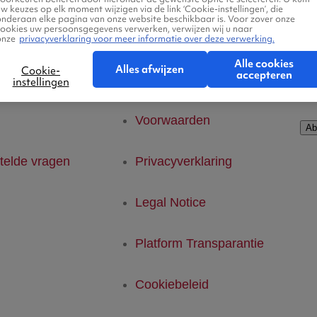
n naar Amsterdam
w keuzes op elk moment wijzigen via de link ‘Cookie-instellingen’, die
onderaan elke pagina van onze website beschikbaar is. Voor zover onze
cookies uw persoonsgegevens verwerken, verwijzen wij u naar
onze
privacyverklaring voor meer informatie over deze verwerking.
Alle cookies
Ab
Alles afwijzen
Cookie-
accepteren
instellingen
rvice
Kleine lettertjes
Voorwaarden
Ab
telde vragen
Privacyverklaring
Legal Notice
Platform Transparantie
Cookiebeleid