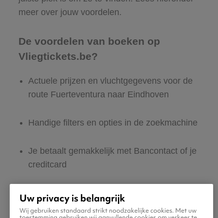
meer over jouw voordelen.
De voordelen van boeken op
Vliegtickets.be?
Actuele prijzen en vluchtgegevens voor de
route Fuerteventura naar Eindhoven
Handige filters en opties in de zoekmachine
Je betaalt gemakkelijk met Bancontact of je
creditcard
Nederlandstalige site en klantenservice:
Uw privacy is belangrijk
365 dagen per jaar bereikbaar
Wij gebruiken standaard strikt noodzakelijke cookies. Met uw
toestemming gebruiken wij aanvullende cookies om verkeer te