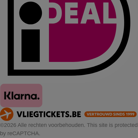
©2026 Alle rechten voorbehouden. This site is protected
by reCAPTCHA.