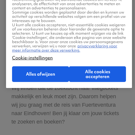
analyseren, de effectiviteit van onze advertenties te meten en
content en advertenties te personaliseren.
Zeker van veilig boeken en betalen
Sommige cookies worden geplaatst door derden en kunnen uw
activiteit op verschillende websites volgen om een profiel van uw
interesses op te bouwen.
U kunt alle cookies accepteren, niet-essentiële cookies weigeren
Boek ook direct een hotel of huurauto voor
of uw voorkeuren beheren door hieronder de gewenste optie te
selecteren. U kunt uw keuzes op elk moment wijzigen via de link
in Eindhoven
‘Cookie-instellingen’, die onderaan elke pagina van onze website
beschikbaar is. Voor zover onze cookies uw persoonsgegevens
verwerken, verwijzen wij u naar onze
privacyverklaring voor
meer informatie over deze verwerking.
Gratis tips, reisadvies en speciale
Cookie-instellingen
aanbiedingen voor vliegtickets
Fuerteventura naar Eindhoven
Alle cookies
Alles afwijzen
accepteren
Wij vinden dat de zoektocht naar vliegtickets
makkelijk en leuk moet zijn. Daarom helpen
wij jou graag met de reis van Fuerteventura
naar Eindhoven! Ben jij klaar om jouw tickets
te zoeken en boeken?