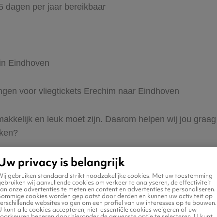
65 dagen per jaar bereikbaar
 in Eindhoven
ingen voor vliegtickets Erechim naar Eindhoven
 makkelijk en leuk moet zijn. Daarom helpen wij jou gra
eken?
Uw privacy is belangrijk
Wij gebruiken standaard strikt noodzakelijke cookies. Met uw toestemming
ebruiken wij aanvullende cookies om verkeer te analyseren, de effectiviteit
an onze advertenties te meten en content en advertenties te personaliseren.
Sommige cookies worden geplaatst door derden en kunnen uw activiteit op
erschillende websites volgen om een profiel van uw interesses op te bouwen.
n naar Eindhoven
 kunt alle cookies accepteren, niet-essentiële cookies weigeren of uw
voorkeuren beheren door hieronder de gewenste optie te selecteren. U kunt