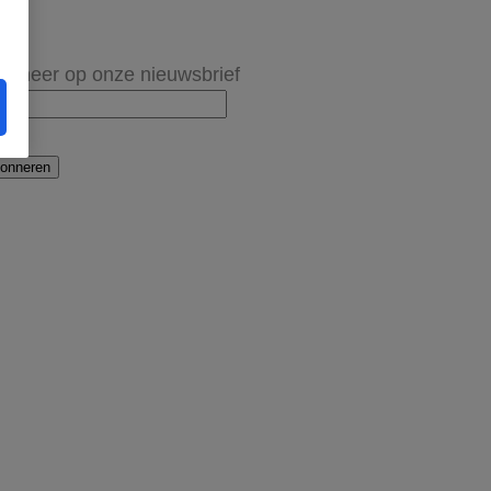
onneer op onze nieuwsbrief
onneren