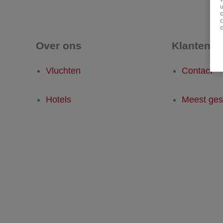
u
Over ons
Klantense
Vluchten
Contact
Hotels
Meest ges