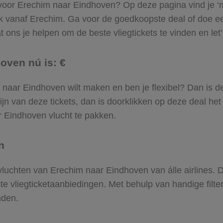
 voor Erechim naar Eindhoven? Op deze pagina vind je ‘m!
ek vanaf Erechim. Ga voor de goedkoopste deal of doe 
 ons je helpen om de beste vliegtickets te vinden en let’s
oven nú is: €
him naar Eindhoven wilt maken en ben je flexibel? Dan is d
jn van deze tickets, dan is doorklikken op deze deal het
ar Eindhoven vlucht te pakken.
n
e vluchten van Erechim naar Eindhoven van álle airlines. 
ste vliegticketaanbiedingen. Met behulp van handige filte
nden.