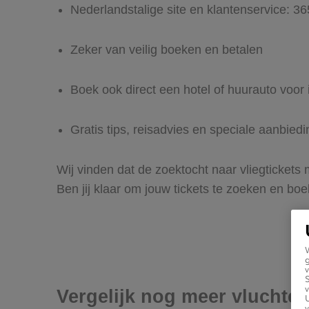
Nederlandstalige site en klantenservice: 3
Zeker van veilig boeken en betalen
Boek ook direct een hotel of huurauto voor
Gratis tips, reisadvies en speciale aanbied
Wij vinden dat de zoektocht naar vliegtickets
Ben jij klaar om jouw tickets te zoeken en bo
g
v
v
Vergelijk nog meer vluchte
U