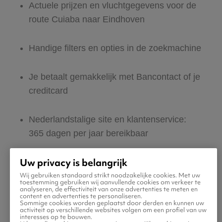
Actuele prijzen en vluchtgegevens voor de
route Cuiaba naar Eindhoven
Handige filters en opties in de zoekmachine
Je betaalt gemakkelijk met Bancontact of je
creditcard
Nederlandstalige site en klantenservice:
365 dagen per jaar bereikbaar
Uw privacy is belangrijk
Zeker van veilig boeken en betalen
Wij gebruiken standaard strikt noodzakelijke cookies. Met uw
toestemming gebruiken wij aanvullende cookies om verkeer te
analyseren, de effectiviteit van onze advertenties te meten en
Boek ook direct een hotel of huurauto voor
content en advertenties te personaliseren.
Sommige cookies worden geplaatst door derden en kunnen uw
in Eindhoven
activiteit op verschillende websites volgen om een profiel van uw
interesses op te bouwen.