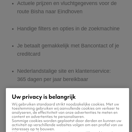
Actuele prijzen en vluchtgegevens voor de
route Bisha naar Eindhoven
Handige filters en opties in de zoekmachine
Je betaalt gemakkelijk met Bancontact of je
creditcard
Nederlandstalige site en klantenservice:
365 dagen per jaar bereikbaar
Uw privacy is belangrijk
Zeker van veilig boeken en betalen
Wij gebruiken standaard strikt noodzakelijke cookies. Met uw
toestemming gebruiken wij aanvullende cookies om verkeer te
analyseren, de effectiviteit van onze advertenties te meten en
Boek ook direct een hotel of huurauto voor
content en advertenties te personaliseren.
Sommige cookies worden geplaatst door derden en kunnen uw
in Eindhoven
activiteit op verschillende websites volgen om een profiel van uw
interesses op te bouwen.