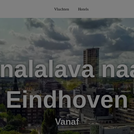
Vluchten
Hotels
nalalava na
Eindhoven
Vanaf