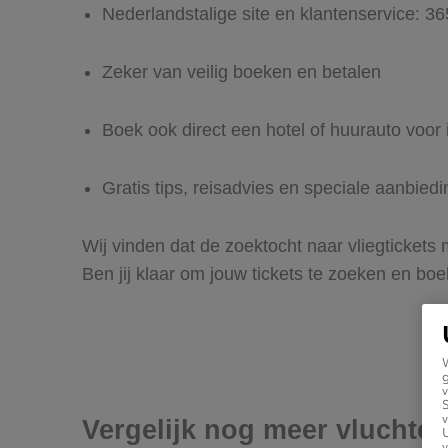
Nederlandstalige site en klantenservice: 3
Zeker van veilig boeken en betalen
Boek ook direct een hotel of huurauto voor
Gratis tips, reisadvies en speciale aanbied
Wij vinden dat de zoektocht naar vliegtickets
Ben jij klaar om jouw tickets te zoeken en bo
g
v
v
Vergelijk nog meer vluchte
U