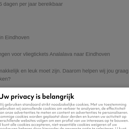
65 dagen per jaar bereikbaar
 in Eindhoven
ingen voor vliegtickets Analalava naar Eindhoven
 makkelijk en leuk moet zijn. Daarom helpen wij jou graa
eken?
Uw privacy is belangrijk
Wij gebruiken standaard strikt noodzakelijke cookies. Met uw toestemming
ebruiken wij aanvullende cookies om verkeer te analyseren, de effectiviteit
an onze advertenties te meten en content en advertenties te personaliseren.
Sommige cookies worden geplaatst door derden en kunnen uw activiteit op
erschillende websites volgen om een profiel van uw interesses op te bouwen.
n naar Eindhoven
 kunt alle cookies accepteren, niet-essentiële cookies weigeren of uw
voorkeuren beheren door hieronder de gewenste optie te selecteren. U kunt