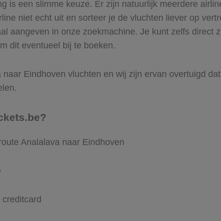
 is een slimme keuze. Er zijn natuurlijk meerdere airli
ine niet echt uit en sorteer je de vluchten liever op vert
al aangeven in onze zoekmachine. Je kunt zelfs direct z
m dit eventueel bij te boeken.
 naar Eindhoven vluchten en wij zijn ervan overtuigd dat V
elen.
ckets.be?
 route Analalava naar Eindhoven
e
 creditcard