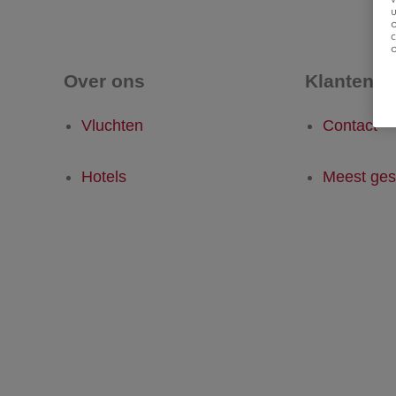
u
Over ons
Klantense
Vluchten
Contact
Hotels
Meest ges