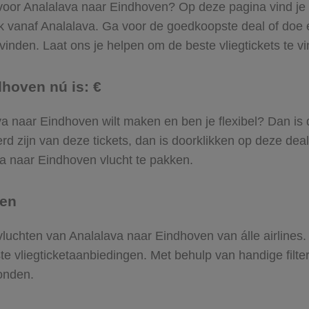
 voor Analalava naar Eindhoven? Op deze pagina vind je ‘m
k vanaf Analalava. Ga voor de goedkoopste deal of doe
inden. Laat ons je helpen om de beste vliegtickets te vin
dhoven nú is: €
lava naar Eindhoven wilt maken en ben je flexibel? Dan is
d zijn van deze tickets, dan is doorklikken op deze deal
ava naar Eindhoven vlucht te pakken.
ven
 vluchten van Analalava naar Eindhoven van álle airlines
ste vliegticketaanbiedingen. Met behulp van handige filte
onden.