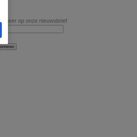
onneer op onze nieuwsbrief
onneren