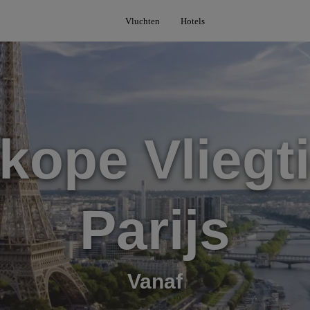
Vluchten
Hotels
ope Vliegt
Parijs
Vanaf