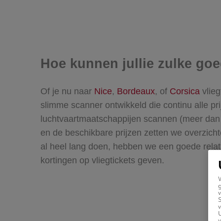
Hoe kunnen jullie zulke go
Of je nu naar
Nice
,
Bordeaux
, of
Corsica
vlieg
slimme scanner ontwikkeld die continu alle pri
luchtvaartmaatschappijen scannen (meer dan 10
en de beschikbare prijzen zetten we overzichte
al heel lang doen, hebben we een goede rel
kortingen op vliegtickets geven.
g
v
v
U