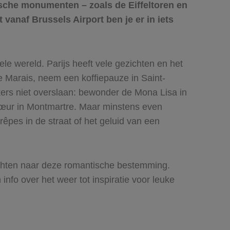
rische monumenten – zoals de Eiffeltoren en
vanaf Brussels Airport ben je er in iets
le wereld. Parijs heeft vele gezichten en het
e Marais, neem een koffiepauze in Saint-
kers niet overslaan: bewonder de Mona Lisa in
-Cœur in Montmartre. Maar minstens even
êpes in de straat of het geluid van een
chten naar deze romantische bestemming.
 info over het weer tot inspiratie voor leuke