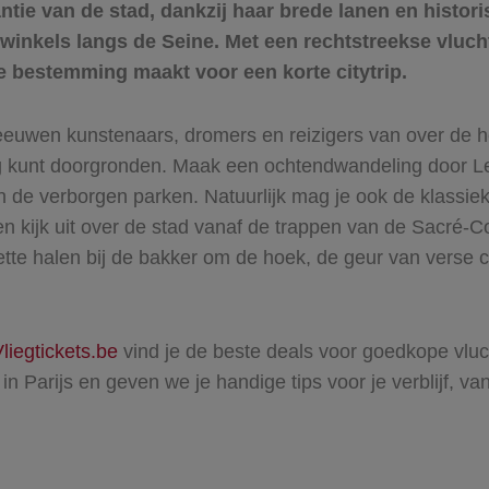
gantie van de stad, dankzij haar brede lanen en histo
winkels langs de Seine. Met een rechtstreekse vlucht 
e bestemming maakt voor een korte citytrip.
 eeuwen kunstenaars, dromers en reizigers van over de he
dig kunt doorgronden. Maak een ochtendwandeling door L
 de verborgen parken. Natuurlijk mag je ook de klassie
 en kijk uit over de stad vanaf de trappen van de Sacré
tte halen bij de bakker om de hoek, de geur van verse cr
liegtickets.be
vind je de beste deals voor goedkope vlu
in Parijs en geven we je handige tips voor je verblijf, van