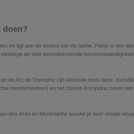
js doen?
rs en ligt aan de oevers van de Seine. Parijs is niet alle
d vanwege de vele wereldberoemde bezienswaardighede
e en de Arc de Triomphe zijn absolute must-sees. Kunst
ische meesterwerken) en het Centre Pompidou zeker niet
main-des-Prés en Montmartre wandel je door smalle straat