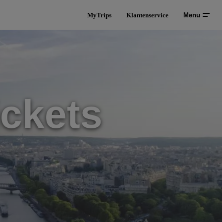
MyTrips
Klantenservice
Menu
ickets