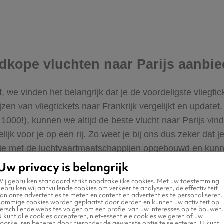
edkope vluchten naar Parijs aanbi
t, we vinden het belangrijk dat je de voordeligste vliegt
jzen van vliegtickets naar Frankrijk vergelijkt en update
00!), kunnen we altijd de beste vlucht naar Parijs vinde
lijk voor je op een rij. Zo weet je bij ons dus zeker dat 
atie met de luchtvaartmaatschappijen opgebouwd en kun
Uw privacy is belangrijk
Wij gebruiken standaard strikt noodzakelijke cookies. Met uw toestemming
ebruiken wij aanvullende cookies om verkeer te analyseren, de effectiviteit
an onze advertenties te meten en content en advertenties te personaliseren.
Sommige cookies worden geplaatst door derden en kunnen uw activiteit op
erschillende websites volgen om een profiel van uw interesses op te bouwen.
 kunt alle cookies accepteren, niet-essentiële cookies weigeren of uw
voorkeuren beheren door hieronder de gewenste optie te selecteren. U kunt