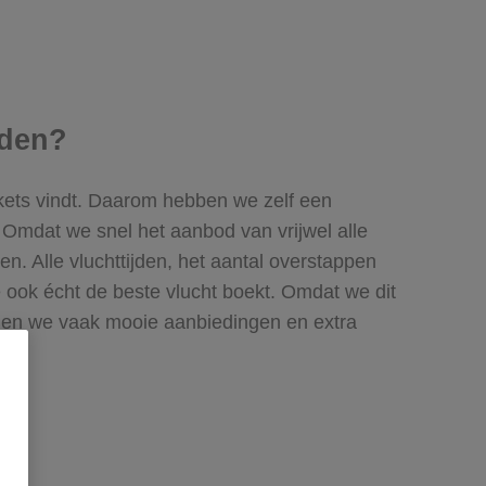
eden?
ickets vindt. Daarom hebben we zelf een
t. Omdat we snel het aanbod van vrijwel alle
n. Alle vluchttijden, het aantal overstappen
je ook écht de beste vlucht boekt. Omdat we dit
nen we vaak mooie aanbiedingen en extra