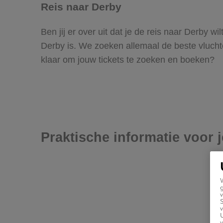
Reis naar Derby
Ben jij er over uit dat je de reis naar Derby 
Derby is. We zoeken allemaal de beste vluchten 
klaar om jouw tickets te zoeken en boeken?
Praktische informatie voor 
g
v
v
U