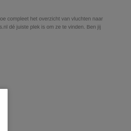
 hoe compleet het overzicht van vluchten naar
nl dé juiste plek is om ze te vinden. Ben jij