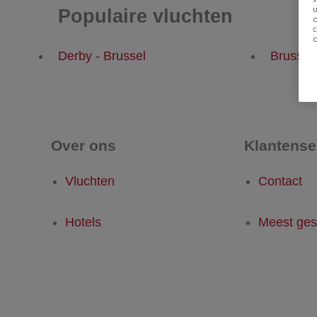
u
Populaire vluchten
Derby - Brussel
Brussel
Over ons
Klantense
Vluchten
Contact
Hotels
Meest ges