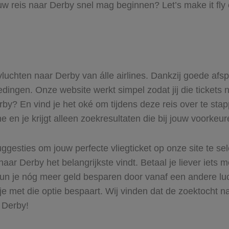
uw reis naar Derby snel mag beginnen? Let’s make it fly
 vluchten naar Derby van álle airlines. Dankzij goede afs
iedingen. Onze website werkt simpel zodat jij die tickets
rby? En vind je het oké om tijdens deze reis over te stap
 en je krijgt alleen zoekresultaten die bij jouw voorkeu
ggesties om jouw perfecte vliegticket op onze site te se
naar Derby het belangrijkste vindt. Betaal je liever iets 
 Kun je nóg meer geld besparen door vanaf een andere l
 je met die optie bespaart. Wij vinden dat de zoektocht na
 Derby!