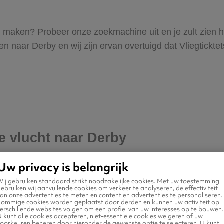
wilt maken? Probeer onze zoekmachine uit en je zult zien
naar Derby en wij zijn ervan overtuigd dat Vliegticktets.
je vlucht naar Derby
Uw privacy is belangrijk
Wij gebruiken standaard strikt noodzakelijke cookies. Met uw toestemming
ebruiken wij aanvullende cookies om verkeer te analyseren, de effectiviteit
an onze advertenties te meten en content en advertenties te personaliseren.
Sommige cookies worden geplaatst door derden en kunnen uw activiteit op
erschillende websites volgen om een profiel van uw interesses op te bouwen.
 kunt alle cookies accepteren, niet-essentiële cookies weigeren of uw
voorkeuren beheren door hieronder de gewenste optie te selecteren. U kunt