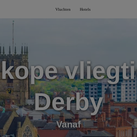
Vluchten
Hotels
kope vliegti
Derby
Vanaf