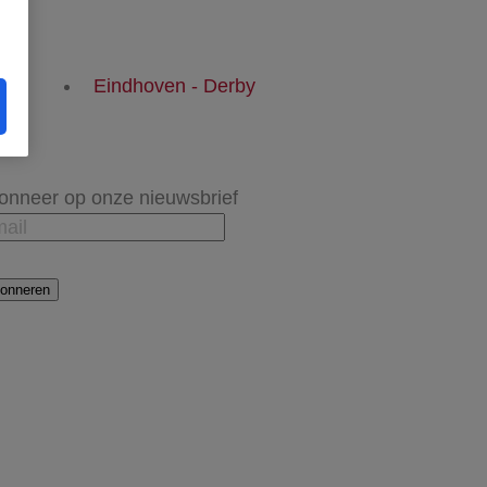
Eindhoven - Derby
onneer op onze nieuwsbrief
onneren