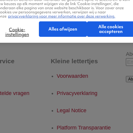
w keuzes op elk moment wijzigen via de link ‘Cookie-instellingen’, die
onderaan elke pagina van onze website beschikbaar is. Voor zover onze
cookies uw persoonsgegevens verwerken, verwijzen wij u naar
onze
privacyverklaring voor meer informatie over deze verwerking.
 - Derby
Derby - Eindhoven
Alle cookies
Alles afwijzen
Cookie-
accepteren
instellingen
Ab
rvice
Kleine lettertjes
Voorwaarden
Ab
telde vragen
Privacyverklaring
Legal Notice
Platform Transparantie