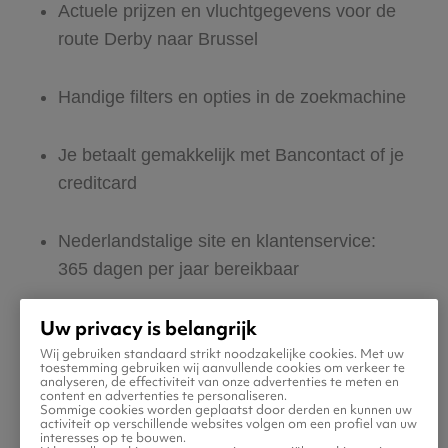
Actuele prijzen en vluchtgegevens voor de
route Derby naar Brussel
Handige filters en opties in de zoekmachine
Je betaalt gemakkelijk met Bancontact of je
creditcard
Nederlandstalige site en klantenservice:
365 dagen per jaar bereikbaar
Uw privacy is belangrijk
Zeker van veilig boeken en betalen
Wij gebruiken standaard strikt noodzakelijke cookies. Met uw
toestemming gebruiken wij aanvullende cookies om verkeer te
analyseren, de effectiviteit van onze advertenties te meten en
Boek ook direct een hotel of huurauto voor
content en advertenties te personaliseren.
Sommige cookies worden geplaatst door derden en kunnen uw
in Brussel
activiteit op verschillende websites volgen om een profiel van uw
interesses op te bouwen.