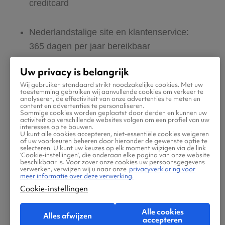
creditcard
Nederlandstalige site en klantenservice:
365 dagen per jaar bereikbaar
Uw privacy is belangrijk
Zeker van veilig boeken en betalen
Wij gebruiken standaard strikt noodzakelijke cookies. Met uw
toestemming gebruiken wij aanvullende cookies om verkeer te
analyseren, de effectiviteit van onze advertenties te meten en
Boek ook direct een hotel of huurauto via
content en advertenties te personaliseren.
Sommige cookies worden geplaatst door derden en kunnen uw
Vliegtickets.be
activiteit op verschillende websites volgen om een profiel van uw
interesses op te bouwen.
U kunt alle cookies accepteren, niet-essentiële cookies weigeren
of uw voorkeuren beheren door hieronder de gewenste optie te
Gratis tips, reisadvies en speciale
selecteren. U kunt uw keuzes op elk moment wijzigen via de link
‘Cookie-instellingen’, die onderaan elke pagina van onze website
aanbiedingen voor vliegtickets naar Wotje
beschikbaar is. Voor zover onze cookies uw persoonsgegevens
verwerken, verwijzen wij u naar onze
privacyverklaring voor
Island
meer informatie over deze verwerking.
Cookie-instellingen
Jouw zoektocht naar vliegtickets moet
Alle cookies
Alles afwijzen
makkelijk én leuk zijn. Daarom helpen wij jou
accepteren