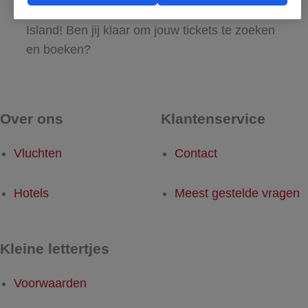
maar al te graag met de reis naar Wotje
Island! Ben jij klaar om jouw tickets te zoeken
en boeken?
Over ons
Klantenservice
Vluchten
Contact
Hotels
Meest gestelde vragen
Kleine lettertjes
Voorwaarden