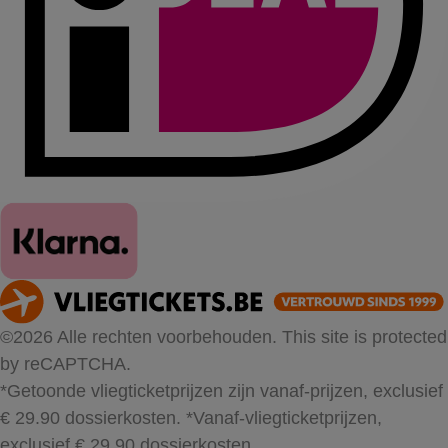
©2026 Alle rechten voorbehouden. This site is protected
by reCAPTCHA.
*Getoonde vliegticketprijzen zijn vanaf-prijzen, exclusief
€ 29.90 dossierkosten.
*Vanaf-vliegticketprijzen,
exclusief € 29.90 dossierkosten