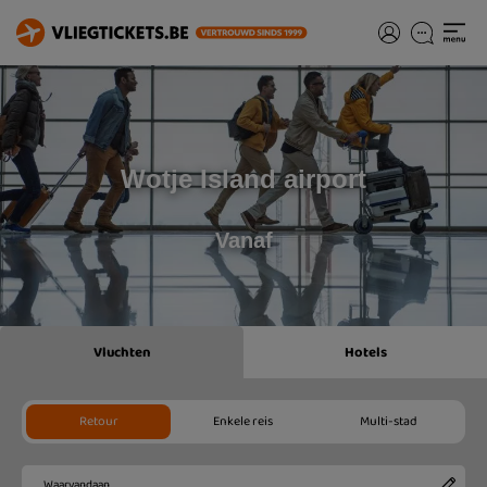
Wotje Island airport
Vanaf