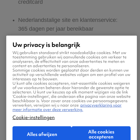
creditcard
Nederlandstalige site en klantenservice:
365 dagen per jaar bereikbaar
Uw privacy is belangrijk
Zeker van veilig boeken en betalen
Wij gebruiken standaard strikt noodzakelijke cookies. Met uw
toestemming gebruiken wij aanvullende cookies om verkeer te
analyseren, de effectiviteit van onze advertenties te meten en
Boek ook direct een hotel of huurauto via
content en advertenties te personaliseren.
Sommige cookies worden geplaatst door derden en kunnen uw
Vliegtickets.be
activiteit op verschillende websites volgen om een profiel van uw
interesses op te bouwen.
U kunt alle cookies accepteren, niet-essentiële cookies weigeren
of uw voorkeuren beheren door hieronder de gewenste optie te
Gratis tips, reisadvies en speciale
selecteren. U kunt uw keuzes op elk moment wijzigen via de link
‘Cookie-instellingen’, die onderaan elke pagina van onze website
aanbiedingen voor vliegtickets naar Mount
beschikbaar is. Voor zover onze cookies uw persoonsgegevens
verwerken, verwijzen wij u naar onze
privacyverklaring voor
Sinai
meer informatie over deze verwerking.
Cookie-instellingen
Jouw zoektocht naar vliegtickets moet
Alle cookies
Alles afwijzen
makkelijk én leuk zijn. Daarom helpen wij jou
accepteren