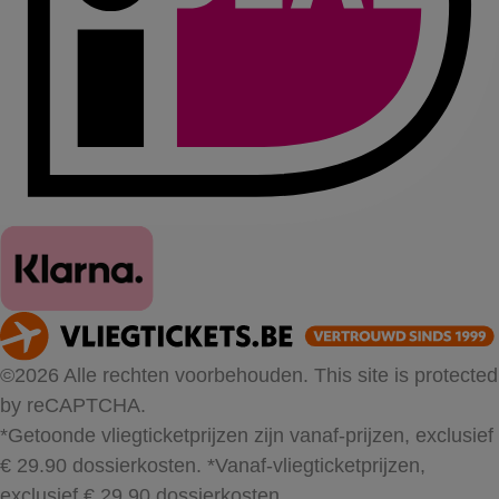
©2026 Alle rechten voorbehouden. This site is protected
by reCAPTCHA.
*Getoonde vliegticketprijzen zijn vanaf-prijzen, exclusief
€ 29.90 dossierkosten.
*Vanaf-vliegticketprijzen,
exclusief € 29.90 dossierkosten