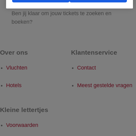
maar al te graag met de reis naar Mount Sinai!
Ben jij klaar om jouw tickets te zoeken en
boeken?
Over ons
Klantenservice
Vluchten
Contact
Hotels
Meest gestelde vragen
Kleine lettertjes
Voorwaarden