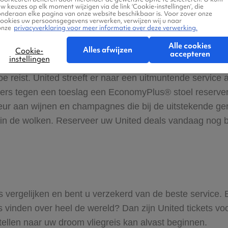
gtickets.be. Het vliegen met United staat garant voor een
w keuzes op elk moment wijzigen via de link ‘Cookie-instellingen’, die
onderaan elke pagina van onze website beschikbaar is. Voor zover onze
cookies uw persoonsgegevens verwerken, verwijzen wij u naar
onze
privacyverklaring voor meer informatie over deze verwerking.
ervice aan boord
Alle cookies
Alles afwijzen
Cookie-
accepteren
instellingen
elijke ervaring zijn vanaf het moment dat u het vliegtui
e reist. United streeft er naar een uitmuntende service
s tegen een toeslag een EconomyPlus® stoel reserveren
ur aan wijnen en champagnes die bij de uitstekende ge
r in de wolken. Reserveer uw United deals vandaag nog bij
ts vergelijken en bent u verzekerd van de beste service.
ets vinden over heel de wereld? Dan zijn United tickets 
aftellen naar uw droom vliegreis kan alvast beginnen.