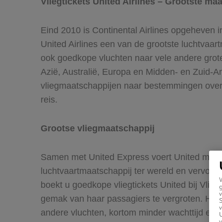
Vliegtickets United Airlines – Grootste ma
Eind 2010 is Continental Airlines opgeheven 
United Airlines een van de grootste luchtvaa
ook goedkope vluchten naar vele andere grot
Azië, Australië, Europa en Midden- en Zuid-Am
vliegmaatschappijen naar bestemmingen over
reis.
Grootse vliegmaatschappij
Samen met United Express voert United meer d
luchtvaartmaatschappij ter wereld en vervoert
boekt u goedkope vliegtickets United bij Vlie
g
v
gemak van haar passagiers te vergroten. Hier
v
andere vluchten, kortom minder wachttijd en 
U