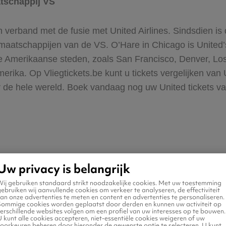
atschappij VS
in verband met de fusie met United Airlines. Sindsdien 
rtmaatschappijen van de VS. O’Hare in Chicago is United
e Amerikaanse steden, zoals San Francisco, Denver, Los
erika. Op Vliegtickets.be kunt u tickets vergelijken va
 de hele wereld. Boek vandaag nog uw United tickets v
an 5.200 dagelijkse vluchten uit naar 369 luchthavens o
Uw privacy is belangrijk
 jaarlijks zo’n 149 miljoen passagiers naar alle mooie p
Wij gebruiken standaard strikt noodzakelijke cookies. Met uw toestemming
gtickets.be. United werkt samen met 26 andere luchtvaar
ebruiken wij aanvullende cookies om verkeer te analyseren, de effectiviteit
an onze advertenties te meten en content en advertenties te personaliseren.
door zijn vluchten goed op elkaar afgestemd en stappen
Sommige cookies worden geplaatst door derden en kunnen uw activiteit op
erschillende websites volgen om een profiel van uw interesses op te bouwen.
sneller op de plaats van bestemming. Bekijk ook de Unit
 kunt alle cookies accepteren, niet-essentiële cookies weigeren of uw
voorkeuren beheren door hieronder de gewenste optie te selecteren. U kunt