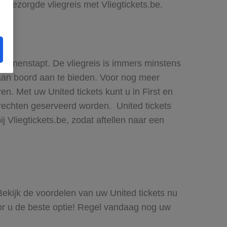
 onbezorgde vliegreis met Vliegtickets.be.
g binnenstapt. De vliegreis is immers minstens
 aan boord aan te bieden. Voor nog meer
. Met uw United tickets kunt u in First en
rechten geserveerd worden. United tickets
 Vliegtickets.be, zodat aftellen naar een
 Bekijk de voordelen van uw United tickets nu
voor u de beste optie! Regel vandaag nog uw