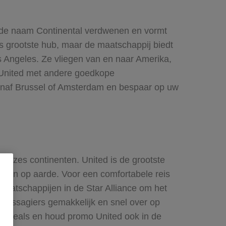
is de naam Continental verdwenen en vormt
’s grootste hub, maar de maatschappij biedt
 Angeles. Ze vliegen van en naar Amerika,
n United met andere goedkope
anaf Brussel of Amsterdam en bespaar op uw
p zes continenten. United is de grootste
lekken op aarde. Voor een comfortabele reis
tmaatschappijen in de Star Alliance om het
 passagiers gemakkelijk en snel over op
ed deals en houd promo United ook in de