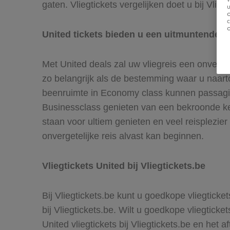
gaten. Vliegtickets vergelijken doet u bij Vlie
u
United tickets bieden u een uitmuntende s
Met United deals zal uw vliegreis een onverget
zo belangrijk als de bestemming waar u naarto
beenruimte in Economy class kunnen passagier
Businessclass genieten van een bekroonde ke
staan voor ultiem genieten en veel reisplezie
onvergetelijke reis alvast kan beginnen.
Vliegtickets United bij Vliegtickets.be
Bij Vliegtickets.be kunt u goedkope vliegticke
bij Vliegtickets.be. Wilt u goedkope vliegtick
United vliegtickets bij Vliegtickets.be en het 