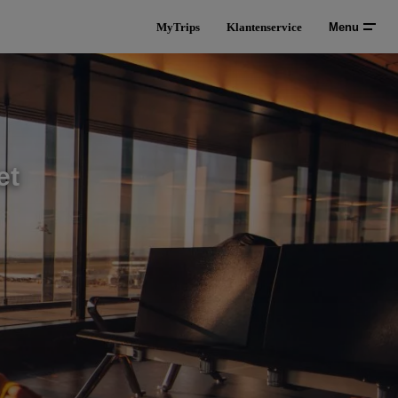
MyTrips
Klantenservice
Menu
et