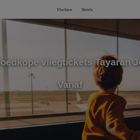
Vluchten
Hotels
oedkope vliegtickets Tayaran J
Vanaf