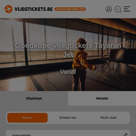
Goedkope vliegtickets Tayaran
Jet
Vanaf