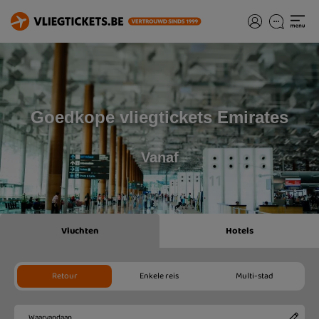
Goedkope vliegtickets Emirates
Vanaf