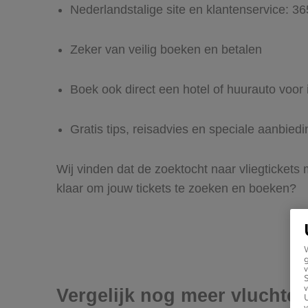
Nederlandstalige site en klantenservice: 3
Zeker van veilig boeken en betalen
Boek ook direct een hotel of huurauto voor 
Gratis tips, reisadvies en speciale aanbied
Wij vinden dat de zoektocht naar vliegtickets 
klaar om jouw tickets te zoeken en boeken?
g
v
v
Vergelijk nog meer vluchte
U