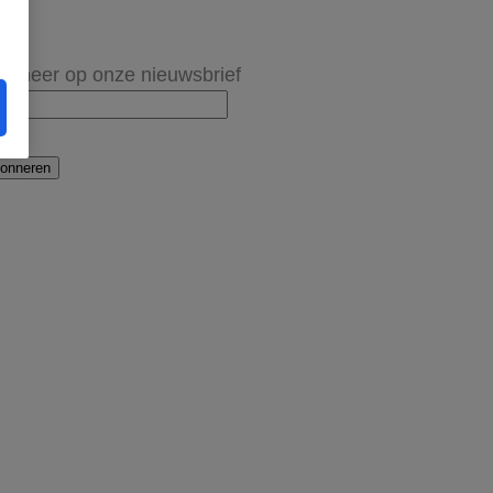
onneer op onze nieuwsbrief
onneren