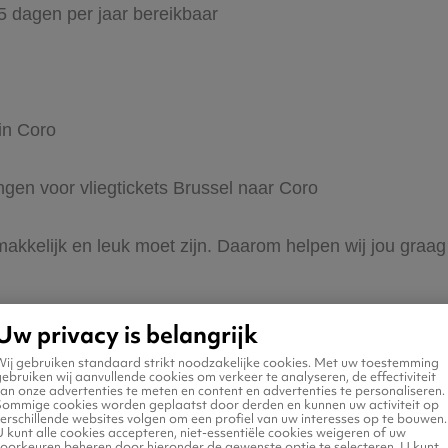
65 dagen per jaar bereikbaar
in Coro
ingen voor vliegtickets Brussel naar Coro
makkelijk en leuk moet zijn. Daarom helpen wij jou graag
Uw privacy is belangrijk
Wij gebruiken standaard strikt noodzakelijke cookies. Met uw toestemming
ebruiken wij aanvullende cookies om verkeer te analyseren, de effectiviteit
an onze advertenties te meten en content en advertenties te personaliseren.
Sommige cookies worden geplaatst door derden en kunnen uw activiteit op
erschillende websites volgen om een profiel van uw interesses op te bouwen.
n naar Coro
 kunt alle cookies accepteren, niet-essentiële cookies weigeren of uw
voorkeuren beheren door hieronder de gewenste optie te selecteren. U kunt