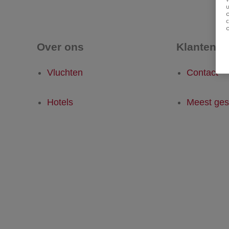
u
Over ons
Klantense
Vluchten
Contact
Hotels
Meest ges