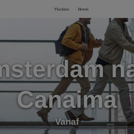
Vluchten
Hotels
sterdam n
Canaima
Vanaf