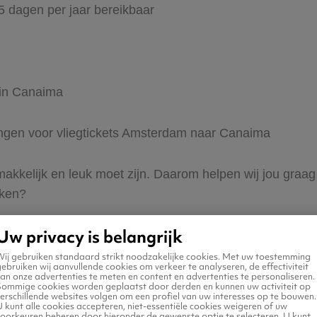
65 dagen per jaar bereikbaar
 in Canaima
dingen voor vliegtickets Amsterdam naar Canaima
s makkelijk en leuk moet zijn. Daarom helpen wij jou gr
eken?
Uw privacy is belangrijk
Wij gebruiken standaard strikt noodzakelijke cookies. Met uw toestemming
ebruiken wij aanvullende cookies om verkeer te analyseren, de effectiviteit
an onze advertenties te meten en content en advertenties te personaliseren.
Sommige cookies worden geplaatst door derden en kunnen uw activiteit op
erschillende websites volgen om een profiel van uw interesses op te bouwen.
n naar Canaima
 kunt alle cookies accepteren, niet-essentiële cookies weigeren of uw
voorkeuren beheren door hieronder de gewenste optie te selecteren. U kunt