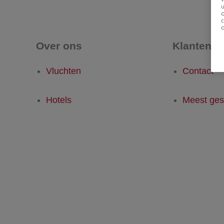
u
Over ons
Klantense
Vluchten
Contact
Hotels
Meest ges