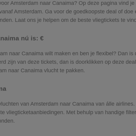
l voor Amsterdam naar Canaima? Op deze pagina vind je ‘m
 vanaf Amsterdam. Ga voor de goedkoopste deal of do
den. Laat ons je helpen om de beste vliegtickets te vinde
naima nú is: €
erdam naar Canaima wilt maken en ben je flexibel? Dan is 
d zijn van deze tickets, dan is doorklikken op deze deal
rdam naar Canaima vlucht te pakken.
ma
e vluchten van Amsterdam naar Canaima van álle airlines.
ste vliegticketaanbiedingen. Met behulp van handige filte
onden.