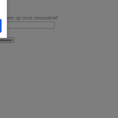
onneer op onze nieuwsbrief
onneren