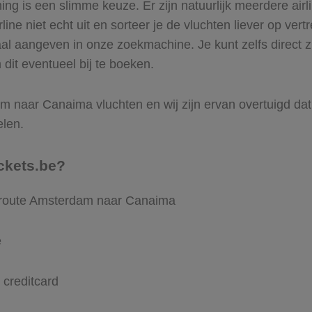
g is een slimme keuze. Er zijn natuurlijk meerdere air
ine niet echt uit en sorteer je de vluchten liever op vert
aal aangeven in onze zoekmachine. Je kunt zelfs direct
dit eventueel bij te boeken.
 naar Canaima vluchten en wij zijn ervan overtuigd dat V
elen.
ckets.be?
e route Amsterdam naar Canaima
e
 creditcard