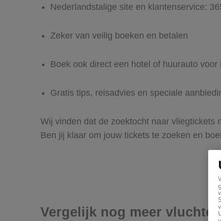
Nederlandstalige site en klantenservice: 3
Zeker van veilig boeken en betalen
Boek ook direct een hotel of huurauto voor
Gratis tips, reisadvies en speciale aanbie
Wij vinden dat de zoektocht naar vliegticket
Ben jij klaar om jouw tickets te zoeken en bo
g
v
v
Vergelijk nog meer vluchte
U