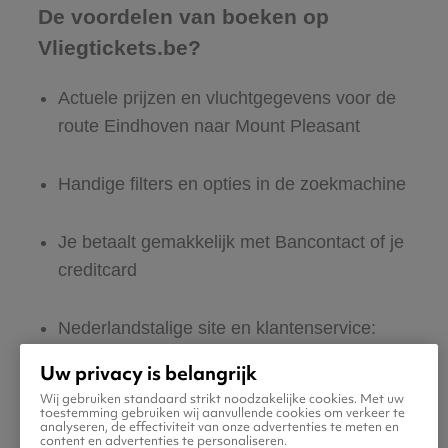
De voordelen van boeken op
Vliegtickets.be?
Actuele prijzen en vluchtgegevens voor de
route Eindhoven naar Mount Pleasant
Handige filters en opties in de zoekmachine
Je betaalt gemakkelijk met Bancontact of je
creditcard
Nederlandstalige site en klantenservice:
365 dagen per jaar bereikbaar
Uw privacy is belangrijk
Wij gebruiken standaard strikt noodzakelijke cookies. Met uw
toestemming gebruiken wij aanvullende cookies om verkeer te
Zeker van veilig boeken en betalen
analyseren, de effectiviteit van onze advertenties te meten en
content en advertenties te personaliseren.