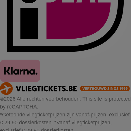
©2026 Alle rechten voorbehouden. This site is protected
by reCAPTCHA.
*Getoonde vliegticketprijzen zijn vanaf-prijzen, exclusief
€ 29.90 dossierkosten.
*Vanaf-vliegticketprijzen,
exclusief € 29.90 dossierkosten