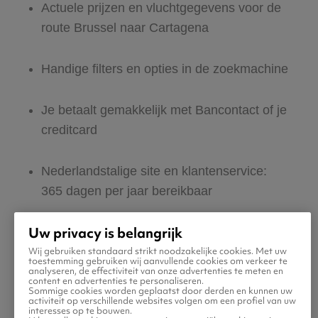
Actuele prijzen en vluchtgegevens voor de
route Brussel naar Cartagena
Handige filters en opties in de zoekmachine
Je betaalt gemakkelijk met Bancontact of je
creditcard
Nederlandstalige site en klantenservice:
365 dagen per jaar bereikbaar
Uw privacy is belangrijk
Zeker van veilig boeken en betalen
Wij gebruiken standaard strikt noodzakelijke cookies. Met uw
toestemming gebruiken wij aanvullende cookies om verkeer te
analyseren, de effectiviteit van onze advertenties te meten en
Boek ook direct een hotel of huurauto voor
content en advertenties te personaliseren.
Sommige cookies worden geplaatst door derden en kunnen uw
in Cartagena
activiteit op verschillende websites volgen om een profiel van uw
interesses op te bouwen.