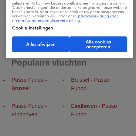
selecteren. U kunt uw keuzes op elk moment wijzigen via de link
‘Cookie-instellingen’, die onderaan elke pagina van onze website
beschikbaar is. Voor zover onze cookies uw persoonsgegevens
verwerken, verwijzen wij u naar onze
privacyverklaring voor
meer informatie over deze verwerking.
Cookie-instellingen
Alle cookies
Alles afwijzen
accepteren
Populaire vluchten
Passo Fundo -
Brussel - Passo
Brussel
Fundo
Passo Fundo -
Eindhoven - Passo
Eindhoven
Fundo