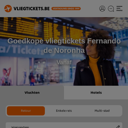
Goedkope vliegtickets Fernando
de Noronha
Vanaf