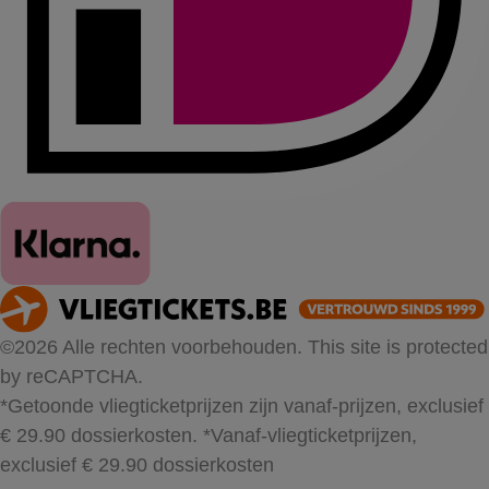
©2026 Alle rechten voorbehouden. This site is protected
by reCAPTCHA.
*Getoonde vliegticketprijzen zijn vanaf-prijzen, exclusief
€ 29.90 dossierkosten.
*Vanaf-vliegticketprijzen,
exclusief € 29.90 dossierkosten