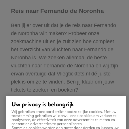
Reis naar Fernando de Noronha
Ben jij er over uit dat je de reis naar Fernando
de Noronha wilt maken? Probeer onze
zoekmachine uit en je zult zien hoe compleet
het overzicht van vluchten naar Fernando de
Noronha is. We zoeken allemaal de beste
vluchten naar Fernando de Noronha en wij zijn
ervan overtuigd dat Vliegticktets.nl dé juiste
plek is om ze te vinden. Ben jij klaar om jouw
tickets te zoeken en boeken?
Uw privacy is belangrijk
Wij gebruiken standaard strikt noodzakelijke cookies. Met uw
toestemming gebruiken wij aanvullende cookies om verkeer te
analyseren, de effectiviteit van onze advertenties te meten en
content en advertenties te personaliseren.
Sommige cookies worden geplaatst door derden en kunnen uw