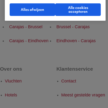
Alle cookies
Alles afwijzen
accepteren
Populaire vluchten
Carajas - Brussel
Brussel - Carajas
Carajas - Eindhoven
Eindhoven - Carajas
Over ons
Klantenservice
Vluchten
Contact
Hotels
Meest gestelde vragen