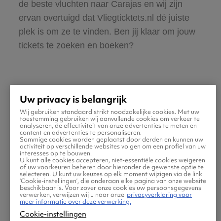
de beste vluchten naar Carajas en wij zijn
ervan overtuigd dat Vliegticktets.nl dé juiste
plek is om ze te vinden. Ben jij klaar om jouw
tickets te zoeken en boeken?
Uw privacy is belangrijk
Wij gebruiken standaard strikt noodzakelijke cookies. Met uw
Praktische informatie voor
toestemming gebruiken wij aanvullende cookies om verkeer te
analyseren, de effectiviteit van onze advertenties te meten en
content en advertenties te personaliseren.
je vlucht naar Carajas
Sommige cookies worden geplaatst door derden en kunnen uw
activiteit op verschillende websites volgen om een profiel van uw
interesses op te bouwen.
U kunt alle cookies accepteren, niet-essentiële cookies weigeren
of uw voorkeuren beheren door hieronder de gewenste optie te
selecteren. U kunt uw keuzes op elk moment wijzigen via de link
‘Cookie-instellingen’, die onderaan elke pagina van onze website
beschikbaar is. Voor zover onze cookies uw persoonsgegevens
verwerken, verwijzen wij u naar onze
privacyverklaring voor
meer informatie over deze verwerking.
Cookie-instellingen