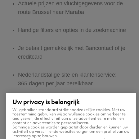
Actuele prijzen en vluchtgegevens voor de
route Brussel naar Maraba
Handige filters en opties in de zoekmachine
Je betaalt gemakkelijk met Bancontact of je
creditcard
Nederlandstalige site en klantenservice:
365 dagen per jaar bereikbaar
Uw privacy is belangrijk
Zeker van veilig boeken en betalen
Wij gebruiken standaard strikt noodzakelijke cookies. Met uw
toestemming gebruiken wij aanvullende cookies om verkeer te
analyseren, de effectiviteit van onze advertenties te meten en
Boek ook direct een hotel of huurauto voor
content en advertenties te personaliseren.
Sommige cookies worden geplaatst door derden en kunnen uw
in Maraba
activiteit op verschillende websites volgen om een profiel van uw
interesses op te bouwen.