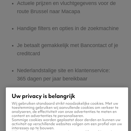
Actuele prijzen en vluchtgegevens voor de
route Brussel naar Macapa
Handige filters en opties in de zoekmachine
Je betaalt gemakkelijk met Bancontact of je
creditcard
Nederlandstalige site en klantenservice:
365 dagen per jaar bereikbaar
Uw privacy is belangrijk
Zeker van veilig boeken en betalen
Wij gebruiken standaard strikt noodzakelijke cookies. Met uw
toestemming gebruiken wij aanvullende cookies om verkeer te
analyseren, de effectiviteit van onze advertenties te meten en
Boek ook direct een hotel of huurauto voor
content en advertenties te personaliseren.
Sommige cookies worden geplaatst door derden en kunnen uw
in Macapa
activiteit op verschillende websites volgen om een profiel van uw
interesses op te bouwen.