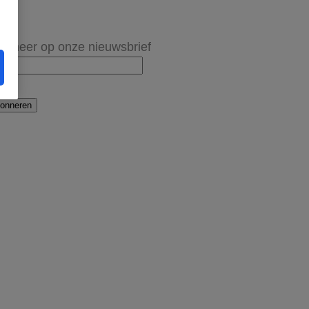
onneer op onze nieuwsbrief
onneren