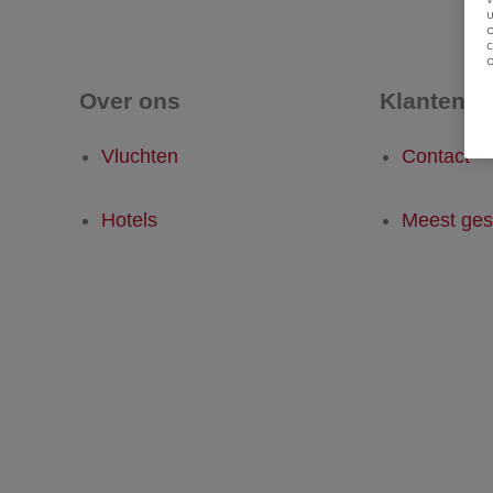
u
Over ons
Klantense
Vluchten
Contact
Hotels
Meest ges