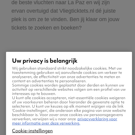
de beste vluchten naar La Paz en wij zijn
ervan overtuigd dat Vliegticktets.nl dé juiste
plek is om ze te vinden. Ben jij klaar om jouw
tickets te zoeken en boeken?
Uw privacy is belangrijk
Wij gebruiken standaard strikt noodzakelijke cookies. Met uw
Praktische informatie voor
toestemming gebruiken wij aanvullende cookies om verkeer te
analyseren, de effectiviteit van onze advertenties te meten en
content en advertenties te personaliseren.
je vlucht naar La Paz
Sommige cookies worden geplaatst door derden en kunnen uw
activiteit op verschillende websites volgen om een profiel van uw
interesses op te bouwen.
U kunt alle cookies accepteren, niet-essentiële cookies weigeren
of uw voorkeuren beheren door hieronder de gewenste optie te
selecteren. U kunt uw keuzes op elk moment wijzigen via de link
‘Cookie-instellingen’, die onderaan elke pagina van onze website
beschikbaar is. Voor zover onze cookies uw persoonsgegevens
verwerken, verwijzen wij u naar onze
privacyverklaring voor
meer informatie over deze verwerking.
Cookie-instellingen