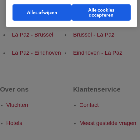
Alle cookies
Alles afwijzen
accepteren
Populaire vluchten
La Paz - Brussel
Brussel - La Paz
La Paz - Eindhoven
Eindhoven - La Paz
Over ons
Klantenservice
Vluchten
Contact
Hotels
Meest gestelde vragen