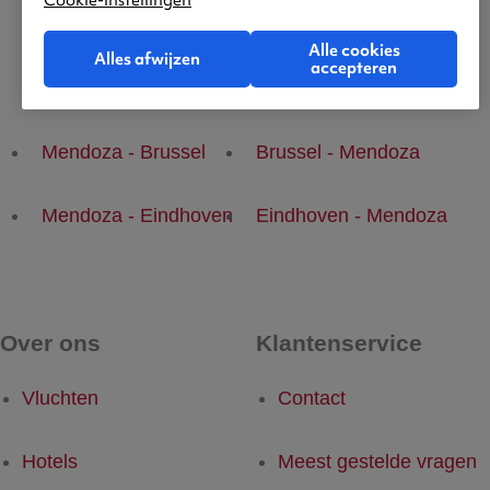
Cookie-instellingen
Alle cookies
Alles afwijzen
accepteren
Populaire vluchten
Mendoza - Brussel
Brussel - Mendoza
Mendoza - Eindhoven
Eindhoven - Mendoza
Over ons
Klantenservice
Vluchten
Contact
Hotels
Meest gestelde vragen