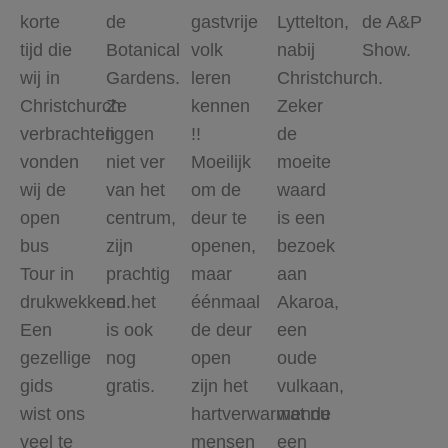
korte
de
gastvrije
Lyttelton,
de A&P
tijd die
Botanical
volk
nabij
Show.
wij in
Gardens.
leren
Christchurch.
Christchurch
Ze
kennen
Zeker
verbrachten
liggen
!!
de
vonden
niet ver
Moeilijk
moeite
wij de
van het
om de
waard
open
centrum,
deur te
is een
bus
zijn
openen,
bezoek
Tour in
prachtig
maar
aan
drukwekkend.
en het
éénmaal
Akaroa,
Een
is ook
de deur
een
gezellige
nog
open
oude
gids
gratis.
zijn het
vulkaan,
wist ons
hartverwarmende
wat nu
veel te
mensen
een