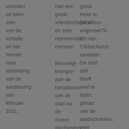
vertellen
met een
groot
en laten
goeie
meer is.
zien
vriendschapscultuur
Dit is
van de
en zeer
ongeveer70
schade
openminded
km van
en het
mensen.
Christchurch
herstel
vandaan.
naar
De stad
Bezoekje
aanleiding
zelf
brengen
van de
heeft
aan de
aardbeving
veel te
heropbouw
van
lijden
van de
februari
gehad
stad na
2011.
van de
de
aardschokken,
zware
veel
aardbeving