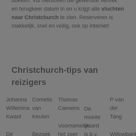
boeken. Vul hierboven uw gewenste vertrek
en terugkeer datum in en u krijgt alle
vluchten
naar Christchurch
te zien. Reserveren is
makkelijk, snel en veilig, ook op internet!
Christchurch-tips van
reizigers
Johanna
Cornelis
Thomas
P van
Willemina
van
Caesens
der
De
Kwant
Keulen
Tang
moeite
Voornamelijk
waard
De
Bezoek
het zeer
is b.v.
Willowban