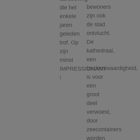
bewoners
die het
zijn ook
enkele
de stad
jaren
ontvlucht.
geleden
De
trof. Op
kathedraal,
zijn
een
minst
bezienswaardigheid,
IMPRESSIONANT
is voor
!
een
groot
deel
verwoest,
door
zeecontainers
worden