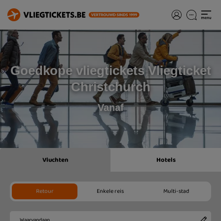
Goedkope vliegtickets Vliegticket
Christchurch
Vanaf