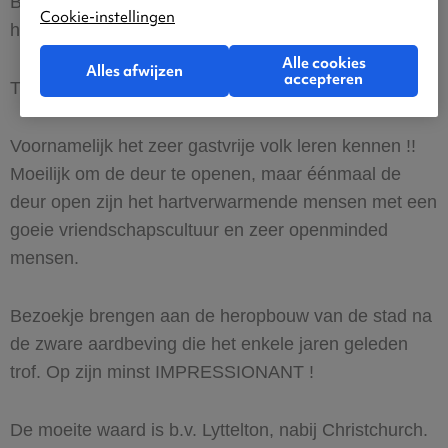
Bezoek de Botanical Gardens. Ze liggen niet ver van
Cookie-instellingen
het centrum, zijn prachtig en het is ook nog gratis.
Alle cookies
Alles afwijzen
accepteren
Thomas Caesens
Voornamelijk het zeer gastvrije volk leren kennen !!
Moeilijk om de deur te openen, maar éénmaal de
deur open zijn het hartverwarmende mensen met een
goeie vriendschapscultuur en zeer openminded
mensen.
Bezoekje brengen aan de heropbouw van de stad na
de zware aardbeving die het enkele jaren geleden
trof. Op zijn minst IMPRESSIONANT !
De moeite waard is b.v. Lyttelton, nabij Christchurch.