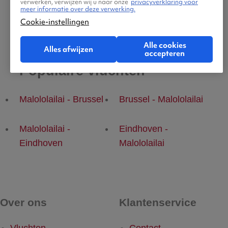
verwerken, verwijzen wij u naar onze
privacyverklaring voor
meer informatie over deze verwerking.
Cookie-instellingen
Alle cookies
Alles afwijzen
accepteren
Populaire vluchten
Malololailai - Brussel
Brussel - Malololailai
Malololailai -
Eindhoven -
Eindhoven
Malololailai
Over ons
Klantenservice