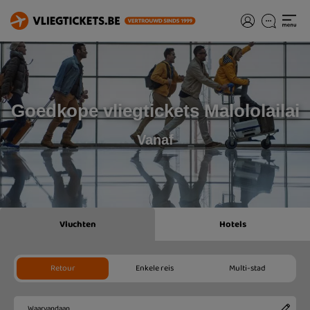
Goedkope vliegtickets Malololailai
Vanaf