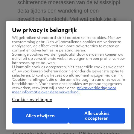
schitterende moerassen van de Mississippi-
delta tijdens een wandeling of een
geweldige kanotocht. Met wat geluk zie je
bovendien een alligator.
Uw privacy is belangrijk
Wij gebruiken standaard strikt noodzakelijke cookies. Met uw
toestemming gebruiken wij aanvullende cookies om verkeer te
Goedkoop naar New
analyseren, de effectiviteit van onze advertenties te meten en
content en advertenties te personaliseren.
Sommige cookies worden geplaatst door derden en kunnen uw
Orleans
activiteit op verschillende websites volgen om een profiel van uw
interesses op te bouwen.
U kunt alle cookies accepteren, niet-essentiële cookies weigeren
of uw voorkeuren beheren door hieronder de gewenste optie te
Op Vliegtickets.be vind je snel een
selecteren. U kunt uw keuzes op elk moment wijzigen via de link
‘Cookie-instellingen’, die onderaan elke pagina van onze website
fantastische New Orleans aanbieding, zodat je
beschikbaar is. Voor zover onze cookies uw persoonsgegevens
verwerken, verwijzen wij u naar onze
privacyverklaring voor
geniet van een leuke stedentrip. Geef de
meer informatie over deze verwerking.
Cookie-instellingen
gewenste data in en selecteer de goedkoopste
vliegtickets naar New Orleans. Aangezien wij
Alle cookies
Alles afwijzen
vluchten tonen van álle
accepteren
luchtvaartmaatschappijen weet je zeker dat je