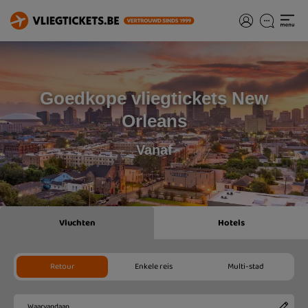
Goedkope vliegtickets New
Orleans
Vanaf