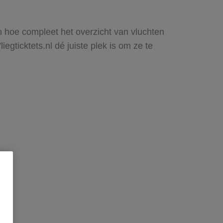
en hoe compleet het overzicht van vluchten
gticktets.nl dé juiste plek is om ze te