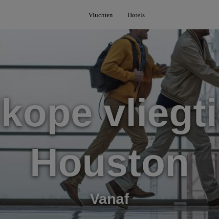
Vluchten
Hotels
kope vliegti
Houston
Vanaf