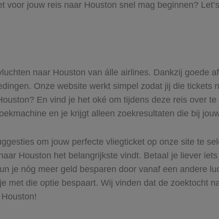
et voor jouw reis naar Houston snel mag beginnen? Let’s
 vluchten naar Houston van álle airlines. Dankzij goede a
biedingen. Onze website werkt simpel zodat jij die ticket
 Houston? En vind je het oké om tijdens deze reis over te 
zoekmachine en je krijgt alleen zoekresultaten die bij jo
ggesties om jouw perfecte vliegticket op onze site te se
naar Houston het belangrijkste vindt. Betaal je liever iet
 Kun je nóg meer geld besparen door vanaf een andere l
 je met die optie bespaart. Wij vinden dat de zoektocht na
r Houston!