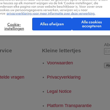
w keuzes op elk moment wijzigen via de link ‘Cookie-instellingen’, die
onderaan elke pagina van onze website beschikbaar is. Voor zover onze
cookies uw persoonsgegevens verwerken, verwijzen wij u naar
onze
privacyverklaring voor meer informatie over deze verwerking.
 - Houston
Houston - Eindhoven
Alle cookies
Alles afwijzen
Cookie-
accepteren
instellingen
Ab
rvice
Kleine lettertjes
Voorwaarden
Ab
telde vragen
Privacyverklaring
Legal Notice
Platform Transparantie