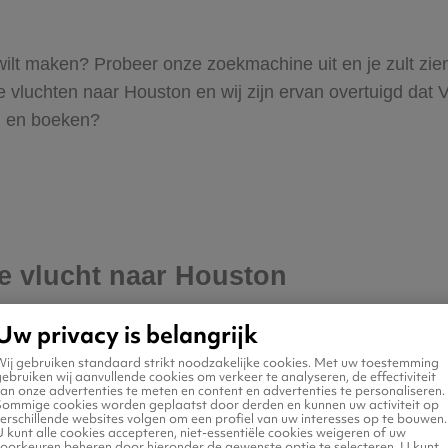
n wilt maken? Probeer onze zoekmachine uit en je zult zi
luchten naar Houston en wij zijn ervan overtuigd dat Vlie
en en boeken?
je vlucht naar Houston
Uw privacy is belangrijk
Wij gebruiken standaard strikt noodzakelijke cookies. Met uw toestemming
ebruiken wij aanvullende cookies om verkeer te analyseren, de effectiviteit
an onze advertenties te meten en content en advertenties te personaliseren.
Sommige cookies worden geplaatst door derden en kunnen uw activiteit op
erschillende websites volgen om een profiel van uw interesses op te bouwen.
 kunt alle cookies accepteren, niet-essentiële cookies weigeren of uw
voorkeuren beheren door hieronder de gewenste optie te selecteren. U kunt