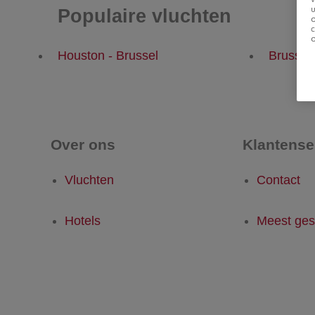
u
Populaire vluchten
Houston - Brussel
Brussel
Over ons
Klantense
Vluchten
Contact
Hotels
Meest ges