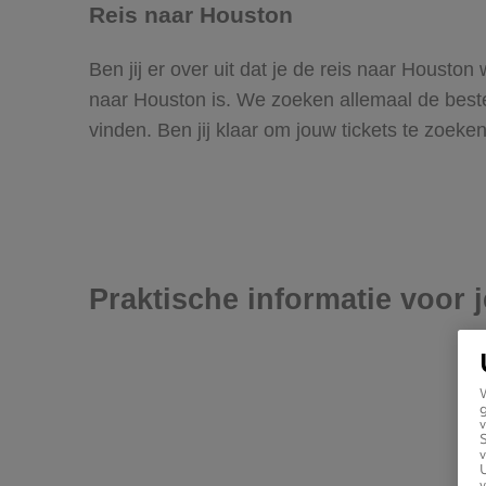
Reis naar Houston
Ben jij er over uit dat je de reis naar Housto
naar Houston is. We zoeken allemaal de beste v
vinden. Ben jij klaar om jouw tickets te zoek
Praktische informatie voor 
g
v
v
U