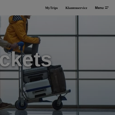
MyTrips
Klantenservice
Menu
ckets