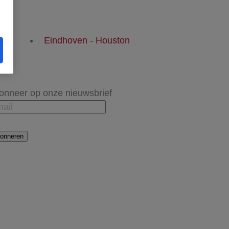
Eindhoven - Houston
onneer op onze nieuwsbrief
onneren