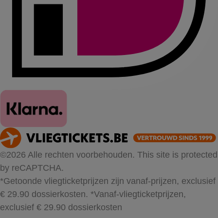
©2026 Alle rechten voorbehouden. This site is protected
by reCAPTCHA.
*Getoonde vliegticketprijzen zijn vanaf-prijzen, exclusief
€ 29.90 dossierkosten.
*Vanaf-vliegticketprijzen,
exclusief € 29.90 dossierkosten