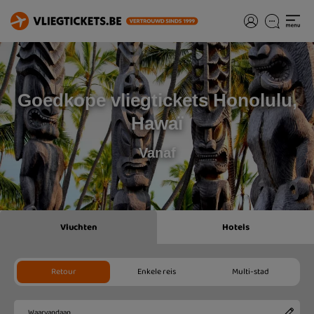
Goedkope vliegtickets Honolulu,
Hawaï
Vanaf