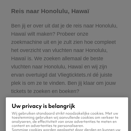
Reis naar Honolulu, Hawaï
Ben jij er over uit dat je de reis naar Honolulu,
Hawaï wilt maken? Probeer onze
zoekmachine uit en je zult zien hoe compleet
het overzicht van vluchten naar Honolulu,
Hawaï is. We zoeken allemaal de beste
vluchten naar Honolulu, Hawaï en wij zijn
ervan overtuigd dat Vliegticktets.nl dé juiste
plek is om ze te vinden. Ben jij klaar om jouw
tickets te zoeken en boeken?
Uw privacy is belangrijk
Wij gebruiken standaard strikt noodzakelijke cookies. Met uw
toestemming gebruiken wij aanvullende cookies om verkeer te
analyseren, de effectiviteit van onze advertenties te meten en
content en advertenties te personaliseren.
Sommige cookies worden geplaatst door derden en kunnen uw