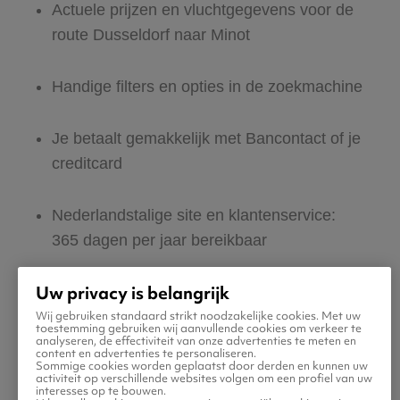
Actuele prijzen en vluchtgegevens voor de
route Dusseldorf naar Minot
Handige filters en opties in de zoekmachine
Je betaalt gemakkelijk met Bancontact of je
creditcard
Nederlandstalige site en klantenservice:
365 dagen per jaar bereikbaar
Uw privacy is belangrijk
Zeker van veilig boeken en betalen
Wij gebruiken standaard strikt noodzakelijke cookies. Met uw
toestemming gebruiken wij aanvullende cookies om verkeer te
analyseren, de effectiviteit van onze advertenties te meten en
Boek ook direct een hotel of huurauto voor
content en advertenties te personaliseren.
Sommige cookies worden geplaatst door derden en kunnen uw
in Minot
activiteit op verschillende websites volgen om een profiel van uw
interesses op te bouwen.