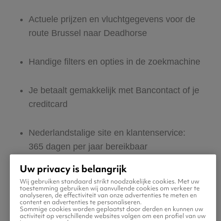
Actuele prijzen en vluchtgegevens voor de
route Brussel naar Deadhorse
Handige filters en opties in de zoekmachine
Je betaalt gemakkelijk met Bancontact of je
creditcard
Nederlandstalige site en klantenservice:
365 dagen per jaar bereikbaar
Uw privacy is belangrijk
Zeker van veilig boeken en betalen
Wij gebruiken standaard strikt noodzakelijke cookies. Met uw
toestemming gebruiken wij aanvullende cookies om verkeer te
analyseren, de effectiviteit van onze advertenties te meten en
content en advertenties te personaliseren.
Boek ook direct een hotel of huurauto voor
Sommige cookies worden geplaatst door derden en kunnen uw
activiteit op verschillende websites volgen om een profiel van uw
in Deadhorse