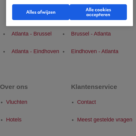
Alle cookies
Alles afwijzen
accepteren
Populaire vluchten
Atlanta - Brussel
Brussel - Atlanta
Atlanta - Eindhoven
Eindhoven - Atlanta
Over ons
Klantenservice
Vluchten
Contact
Hotels
Meest gestelde vragen