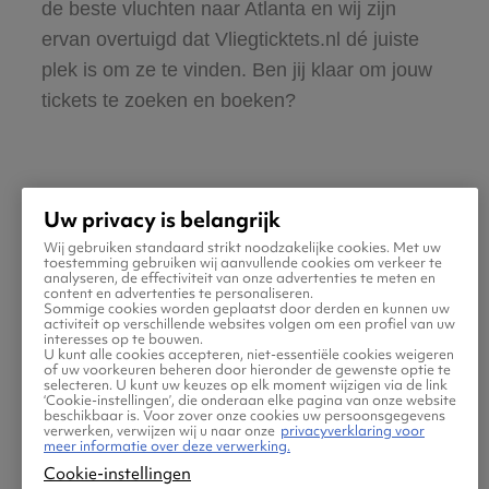
de beste vluchten naar Atlanta en wij zijn
ervan overtuigd dat Vliegticktets.nl dé juiste
plek is om ze te vinden. Ben jij klaar om jouw
tickets te zoeken en boeken?
Uw privacy is belangrijk
Wij gebruiken standaard strikt noodzakelijke cookies. Met uw
Praktische informatie voor
toestemming gebruiken wij aanvullende cookies om verkeer te
analyseren, de effectiviteit van onze advertenties te meten en
content en advertenties te personaliseren.
je vlucht naar Atlanta
Sommige cookies worden geplaatst door derden en kunnen uw
activiteit op verschillende websites volgen om een profiel van uw
interesses op te bouwen.
U kunt alle cookies accepteren, niet-essentiële cookies weigeren
of uw voorkeuren beheren door hieronder de gewenste optie te
selecteren. U kunt uw keuzes op elk moment wijzigen via de link
‘Cookie-instellingen’, die onderaan elke pagina van onze website
beschikbaar is. Voor zover onze cookies uw persoonsgegevens
verwerken, verwijzen wij u naar onze
privacyverklaring voor
meer informatie over deze verwerking.
Cookie-instellingen