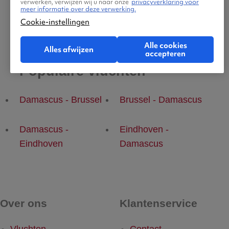
verwerken, verwijzen wij u naar onze
privacyverklaring voor
meer informatie over deze verwerking.
Cookie-instellingen
Alle cookies
Alles afwijzen
accepteren
Populaire vluchten
Damascus - Brussel
Brussel - Damascus
Damascus -
Eindhoven -
Eindhoven
Damascus
Over ons
Klantenservice