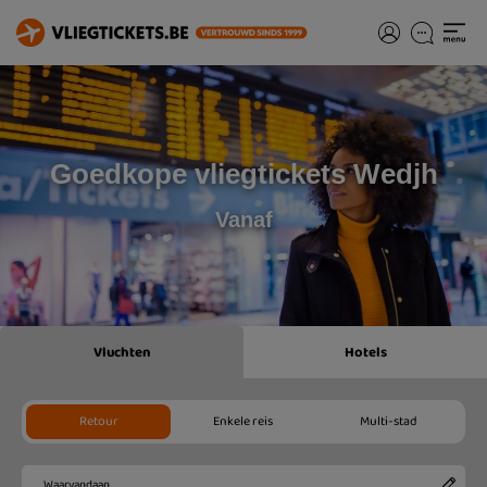
Goedkope vliegtickets Wedjh
Vanaf