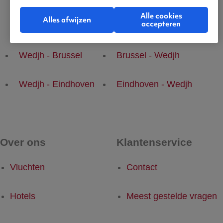
Alle cookies
Alles afwijzen
accepteren
Populaire vluchten
Wedjh - Brussel
Brussel - Wedjh
Wedjh - Eindhoven
Eindhoven - Wedjh
Over ons
Klantenservice
Vluchten
Contact
Hotels
Meest gestelde vragen