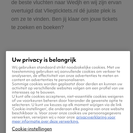
de beste vluchten naar Wedjh en wij zijn ervan
overtuigd dat Vliegticktets.nl dé juiste plek is
om ze te vinden. Ben jij klaar om jouw tickets
te zoeken en boeken?
Uw privacy is belangrijk
Wij gebruiken standaard strikt noodzakelijke cookies. Met uw
Praktische informatie voor
toestemming gebruiken wij aanvullende cookies om verkeer te
analyseren, de effectiviteit van onze advertenties te meten en
content en advertenties te personaliseren.
je vlucht naar Wedjh
Sommige cookies worden geplaatst door derden en kunnen uw
activiteit op verschillende websites volgen om een profiel van uw
interesses op te bouwen.
U kunt alle cookies accepteren, niet-essentiële cookies weigeren
of uw voorkeuren beheren door hieronder de gewenste optie te
selecteren. U kunt uw keuzes op elk moment wijzigen via de link
‘Cookie-instellingen’, die onderaan elke pagina van onze website
beschikbaar is. Voor zover onze cookies uw persoonsgegevens
verwerken, verwijzen wij u naar onze
privacyverklaring voor
meer informatie over deze verwerking.
Cookie-instellingen