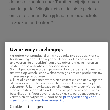
de beste vluchten naar Turaif en wij zijn ervan
overtuigd dat Vliegticktets.nl dé juiste plek is
om ze te vinden. Ben jij klaar om jouw tickets
te zoeken en boeken?
Uw privacy is belangrijk
Wij gebruiken standaard strikt noodzakelijke cookies. Met uw
Praktische informatie voor
toestemming gebruiken wij aanvullende cookies om verkeer te
analyseren, de effectiviteit van onze advertenties te meten en
content en advertenties te personaliseren.
je vlucht naar Turaif
Sommige cookies worden geplaatst door derden en kunnen uw
activiteit op verschillende websites volgen om een profiel van uw
interesses op te bouwen.
U kunt alle cookies accepteren, niet-essentiële cookies weigeren
of uw voorkeuren beheren door hieronder de gewenste optie te
selecteren. U kunt uw keuzes op elk moment wijzigen via de link
‘Cookie-instellingen’, die onderaan elke pagina van onze website
beschikbaar is. Voor zover onze cookies uw persoonsgegevens
verwerken, verwijzen wij u naar onze
privacyverklaring voor
meer informatie over deze verwerking.
Cookie-instellingen