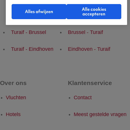
Alle cookies
Alles afwijzen
accepteren
Populaire vluchten
Turaif - Brussel
Brussel - Turaif
Turaif - Eindhoven
Eindhoven - Turaif
Over ons
Klantenservice
Vluchten
Contact
Hotels
Meest gestelde vragen