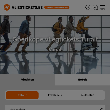
Goedkope vliegtickets Turaif
Vanaf